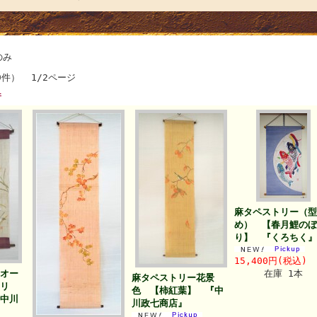
のみ
9件） 1/2ページ
へ
麻タペストリー（型
め） 【春月鯉のぼ
り】 『くろちく』
15,400円(税込)
オー
在庫 1本
麻タペストリー花景
リ
色 【柿紅葉】 『中
中川
川政七商店』