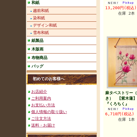
和紙
13,200円(税込)
越前和紙
在庫 2本
染和紙
デザイン和紙
雪布和紙
紙製品
木版画
布物商品
バッグ
初めてのお客様へ
お店紹介
麻タペストリー（
ご利用案内
き） 【紫木蓮
『くろちく』
お支払い方法
個人情報の取り扱い
6,710円(税込)
ご注文方法
在庫 1本
送料・お届け