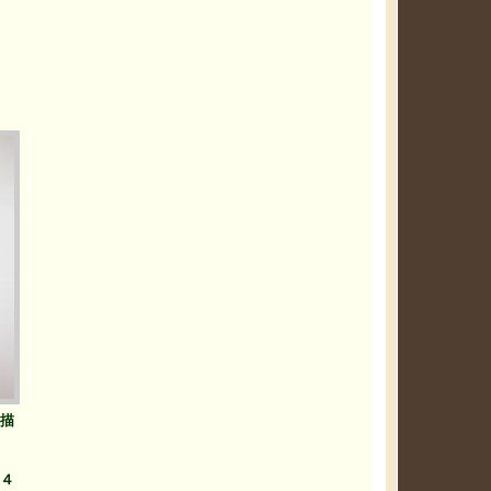
描
』
４