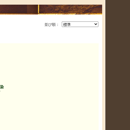
並び順：
染