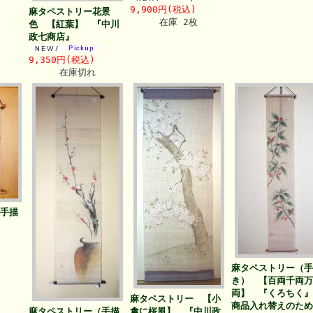
9,900円(税込)
麻タペストリー花景
在庫 2枚
色 【紅葉】 『中川
政七商店』
9,350円(税込)
在庫切れ
手描
】
麻タペストリー（手
き） 【百両千両万
両】 『くろちく
麻タペストリー 【小
商品入れ替えのため
麻タペストリー（手描
禽に桜風】 『中川政