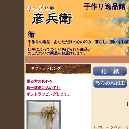
手作り逸品館
手作りの逸品、あなただけの心の和み、暮らしに潤いをお届
ト 職（し
仕事によってつく
のこだわりの商品をお届けします。
ギフトラッピング
贈る方の真心を
精一杯形に込めて!!
ギフトラッピングします。
（
ご注
HOME
> タペ