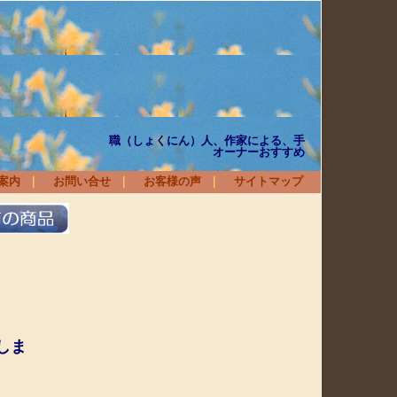
衛
家による、手
オーナーおすすめ
案内
｜
お問い合せ
｜
お客様の声
｜
サイトマップ
しま