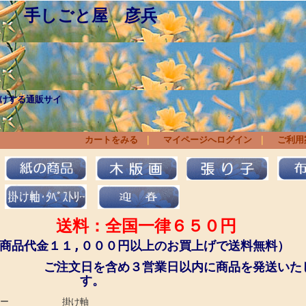
 手しごと屋 彦兵
けする通販サイ
ょくにん）人、作
りあげられた商品と 
カートをみる
｜
マイページへログイン
｜
ご利用
送料：全国一律６５０円
商品代金１１,０００円以上のお買上げで送料無料）
文日を含め３営業日以内に商品を発送いた
す。
ストリー 掛け軸