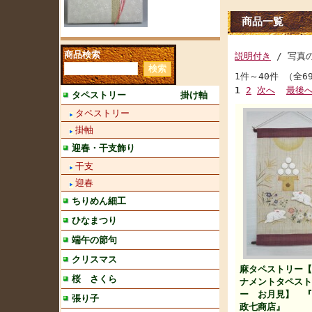
商品一覧
商品検索
説明付き
/ 写真
1件～40件 （全6
1
2
次へ
最後
タペストリー 掛け軸
タペストリー
掛軸
迎春・干支飾り
干支
迎春
ちりめん細工
ひなまつり
端午の節句
クリスマス
麻タペストリー【
桜 さくら
ナメントタペスト
ー お月見】 『
張り子
政七商店』