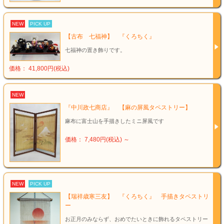
NEW
PICK UP
【古布 七福神】 『くろちく』
七福神の置き飾りです。
価格： 41,800円(税込)
NEW
『中川政七商店』 【麻の屏風タペストリー】
麻布に富士山を手描きしたミニ屏風です
価格： 7,480円(税込)
～
NEW
PICK UP
【瑞祥歳寒三友】 『くろちく』 手描きタペストリ
ー
お正月のみならず、おめでたいときに飾れるタペストリー