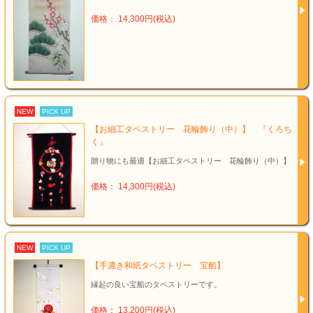
価格： 14,300円(税込)
NEW
PICK UP
【お細工タペストリー 花輪飾り（中）】 『くろち
く』
贈り物にも最適【お細工タペストリー 花輪飾り（中）】
価格： 14,300円(税込)
NEW
PICK UP
【手漉き和紙タペストリー 宝船】
縁起の良い宝船のタペストリーです。
価格： 13,200円(税込)