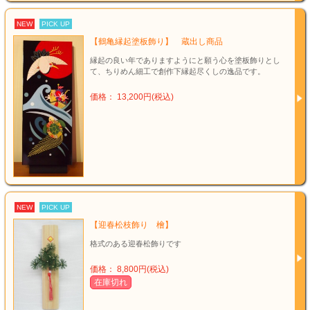
NEW
PICK UP
【鶴亀縁起塗板飾り】 蔵出し商品
縁起の良い年でありますようにと願う心を塗板飾りとし
て、ちりめん細工で創作下縁起尽くしの逸品です。
価格： 13,200円(税込)
NEW
PICK UP
【迎春松枝飾り 檜】
格式のある迎春松飾りです
価格： 8,800円(税込)
在庫切れ