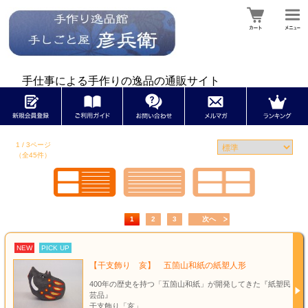
手仕事による手作りの逸品の通販サイト
1 / 3ページ
（全45件）
1
2
3
次へ
NEW
PICK UP
【干支飾り 亥】 五箇山和紙の紙塑人形
400年の歴史を持つ「五箇山和紙」が開発してきた『紙塑民
芸品』
干支飾り「亥」