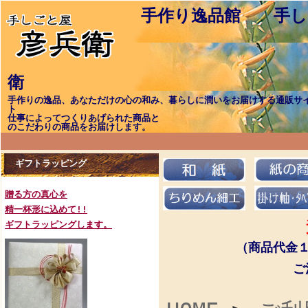
手作り逸品館 手し
手作りの逸品、あなただけの心の和み、暮らしに潤いをお届けする通販サ
ト 職（しょく
仕事によってつくり
のこだわりの商品をお届けします。
ギフトラッピング
贈る方の真心を
精一杯形に込めて!!
ギフトラッピングします。
（商品代金
ご注文日を