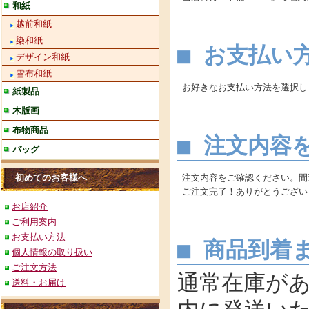
和紙
越前和紙
染和紙
■ お支払い
デザイン和紙
雪布和紙
お好きなお支払い方法を選択し
紙製品
木版画
布物商品
■ 注文内容
バッグ
初めてのお客様へ
注文内容をご確認ください。間
ご注文完了！ありがとうござい
お店紹介
ご利用案内
お支払い方法
■ 商品到着
個人情報の取り扱い
ご注文方法
通常在庫が
送料・お届け