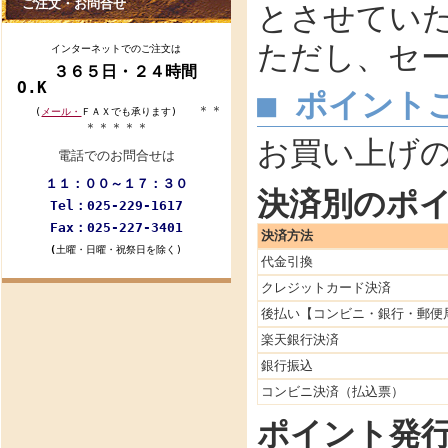
ご注文・お問合せ
とさせてい
ただし、セ
インターネットでのご注文は
３６５日・２４時間
O.K
■ ポイント
＊＊
(
メール・
ＦＡＸでも承ります)
＊＊＊＊＊
お買い上げ
電話でのお問合せは
１１：００～１７：３０
決済別のポ
Tel：025-229-1617
Fax：025-227-3401
決済方法
(
土曜・日曜・祝祭日を除く)
代金引換
クレジットカード決済
後払い【コンビニ・銀行・郵便
楽天銀行決済
銀行振込
コンビニ決済（払込票）
ポイント発