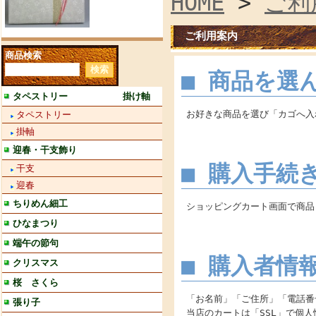
HOME
>
ご利
ご利用案内
商品検索
■ 商品を選
タペストリー 掛け軸
お好きな商品を選び「カゴへ入
タペストリー
掛軸
迎春・干支飾り
■ 購入手続
干支
迎春
ちりめん細工
ショッピングカート画面で商品
ひなまつり
端午の節句
■ 購入者情
クリスマス
桜 さくら
「お名前」「ご住所」「電話番
張り子
当店のカートは「SSL」で個