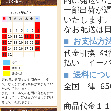
内に発送い
カレンダー
一部出荷が
＜
2026年8月
＞
いたします
日
月
火
水
木
金
土
1
なお配送は
2
3
4
5
6
7
8
9
10
11
12
13
14
15
■ お支払方
16
17
18
19
20
21
22
23
24
25
26
27
28
29
代金引換 銀
30
31
払い イー
今日
休業日
■ 送料につ
発送のみ
定休日の電話でのお問合せ、ご注
全国一律 65
文、ならびに発送業務は休ませてい
ただいております。
また、メールでのお問い合わせにつ
きましても、定休日の翌日にご連絡
させていただきます。
商品代金１１