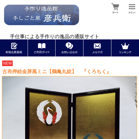
手仕事による手作りの逸品の通販サイト
NEW
古布押絵金屏風ミニ【鶴亀丸紋】 『くろちく』