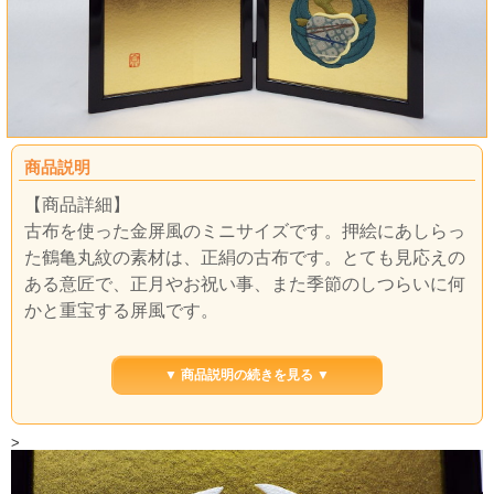
商品説明
【商品詳細】
古布を使った金屏風のミニサイズです。押絵にあしらっ
た鶴亀丸紋の素材は、正絹の古布です。とても見応えの
ある意匠で、正月やお祝い事、また季節のしつらいに何
かと重宝する屏風です。
【サイズ】
▼ 商品説明の続きを見る ▼
横：18cm×縦：30cm（片面
>