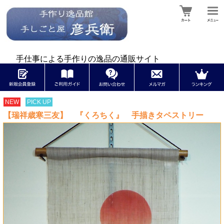
手仕事による手作りの逸品の通販サイト
NEW
PICK UP
【瑞祥歳寒三友】 『くろちく』 手描きタペストリー