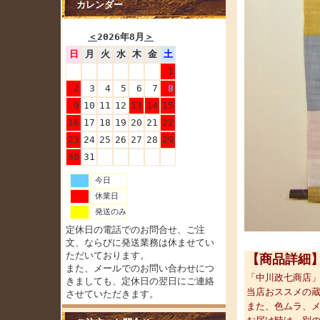
カレンダー
＜
2026年8月
＞
日
月
火
水
木
金
土
1
2
3
4
5
6
7
8
9
10
11
12
13
14
15
16
17
18
19
20
21
22
23
24
25
26
27
28
29
30
31
今日
休業日
発送のみ
定休日の電話でのお問合せ、ご注
文、ならびに発送業務は休ませてい
ただいております。
【商品詳細
また、メールでのお問い合わせにつ
「中川政七商店
きましても、定休日の翌日にご連絡
当店おススメの
させていただきます。
また、色ムラ、メ