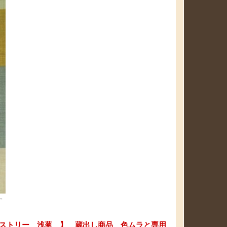
す
ストリー 浅葱 】 蔵出し商品 色ムラと専用