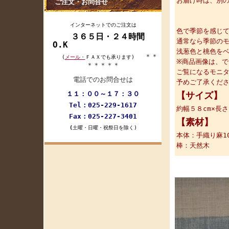
お届け時は、別
ご注文・お問合せ
インターネットでのご注文は
色で季節を感じ
３６５日・２４時間
通常なら季節の
O.K
浅葱色と桃色を
＊＊
(
メール・
ＦＡＸでも承ります)
※商品画像は、
＊＊＊＊＊
ご覧になるモニ
電話でのお問合せは
予めご了承くだ
１１：００～１７：３０
【サイズ】
Tel：025-229-1617
約幅５８cm×長さ
Fax：025-227-3401
【素材】
(
土曜・日曜・祝祭日を除く)
本体：手織り麻1
棒：天然木