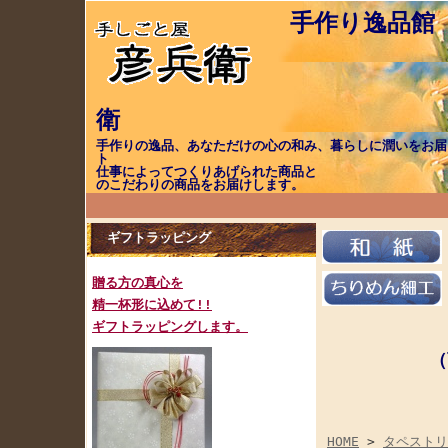
手作り逸品館
手作りの逸品、あなただけの心の和み、暮らしに潤いをお届
ト 職（し
仕事によってつく
のこだわりの商品をお届けします。
ギフトラッピング
贈る方の真心を
精一杯形に込めて!!
ギフトラッピングします。
（
ご注
HOME
>
タペス