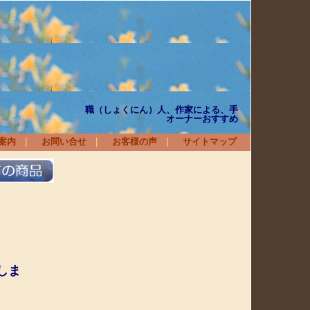
衛
家による、手
オーナーおすすめ
案内
｜
お問い合せ
｜
お客様の声
｜
サイトマップ
しま