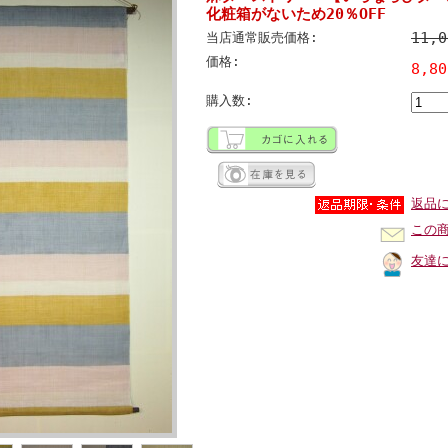
化粧箱がないため20％OFF
11,
当店通常販売価格:
価格:
8,8
購入数:
返品
この
友達