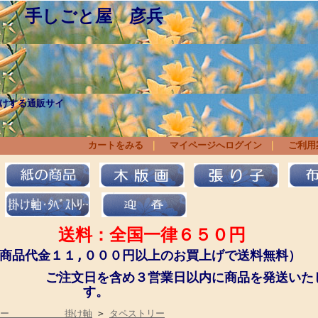
 手しごと屋 彦兵
けする通販サイ
ょくにん）人、作
りあげられた商品と 
カートをみる
｜
マイページへログイン
｜
ご利用
送料：全国一律６５０円
商品代金１１,０００円以上のお買上げで送料無料）
文日を含め３営業日以内に商品を発送いた
す。
トリー 掛け軸
>
タペストリー