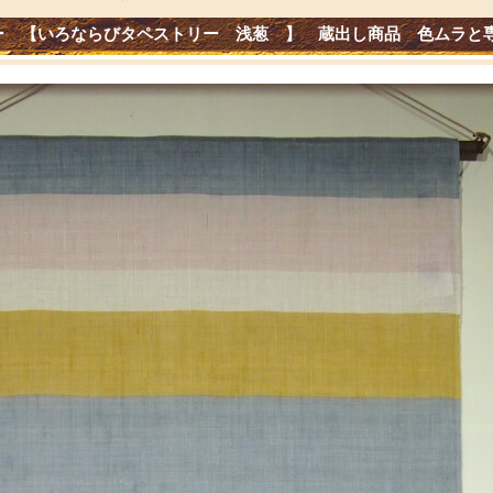
ー 【いろならびタペストリー 浅葱 】 蔵出し商品 色ムラと専