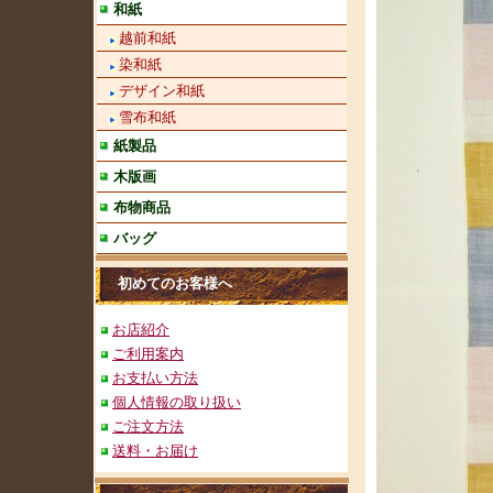
和紙
越前和紙
染和紙
デザイン和紙
雪布和紙
紙製品
木版画
布物商品
バッグ
初めてのお客様へ
お店紹介
ご利用案内
お支払い方法
個人情報の取り扱い
ご注文方法
送料・お届け