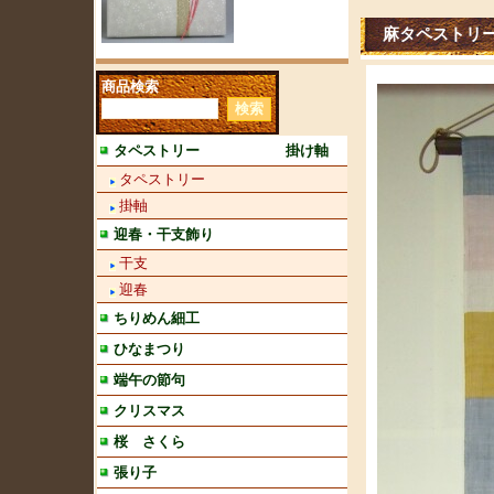
麻タペストリ
商品検索
タペストリー 掛け軸
タペストリー
掛軸
迎春・干支飾り
干支
迎春
ちりめん細工
ひなまつり
端午の節句
クリスマス
桜 さくら
張り子