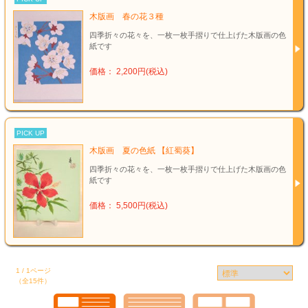
木版画 春の花３種
四季折々の花々を、一枚一枚手摺りで仕上げた木版画の色
紙です
価格： 2,200円(税込)
PICK UP
木版画 夏の色紙 【紅蜀葵】
四季折々の花々を、一枚一枚手摺りで仕上げた木版画の色
紙です
価格： 5,500円(税込)
1 / 1ページ
（全15件）