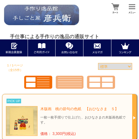
手仕事による手作りの逸品の通販サイト
1 / 1ページ
（全15件）
PICK UP
木版画 桃の節句の色紙 【おひなさま ５】
一枚一枚手摺りで仕上げた、おひなさまの木版画色紙で
す。
価格： 3,300円(税込)