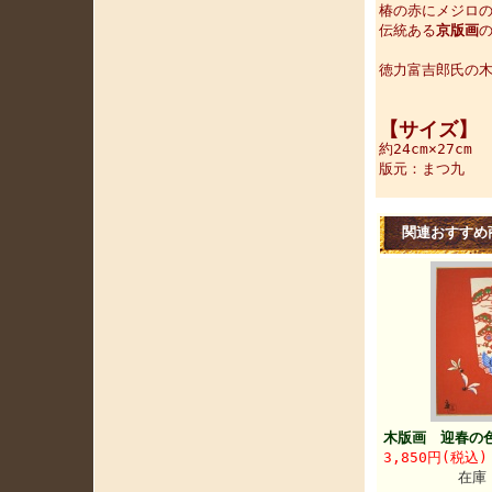
椿の赤にメジロ
伝統ある
京版画
徳力富吉郎氏の木
【サイズ】
約24cm×27cm
版元：まつ九
関連おすすめ
木版画 迎春の
3,850円(税込)
在庫