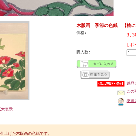
木版画 季節の色紙 【椿に
価格:
3,
[ポ
購入数:
返品
この
友達
拡大表示
】
で仕上げた木版画の色紙です。