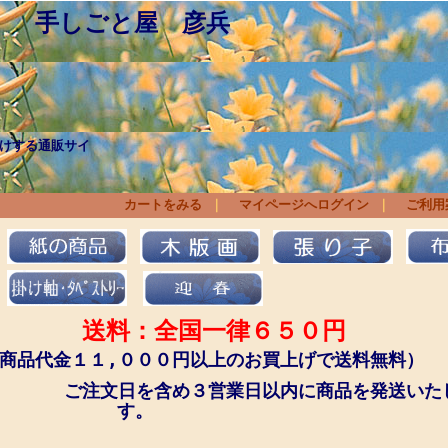
 手しごと屋 彦兵
けする通販サイ
ょくにん）人、作
りあげられた商品と 
カートをみる
｜
マイページへログイン
｜
ご利用
送料：全国一律６５０円
商品代金１１,０００円以上のお買上げで送料無料）
文日を含め３営業日以内に商品を発送いた
す。