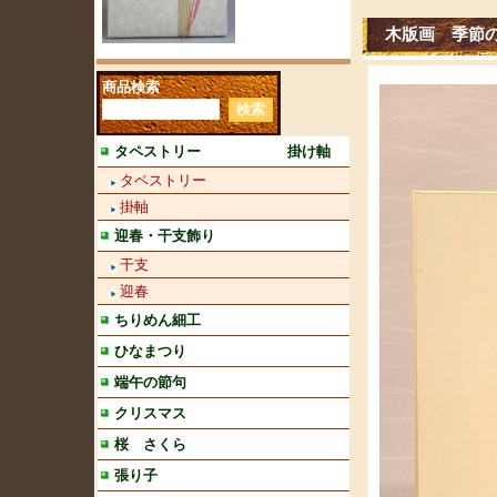
木版画 季節
商品検索
タペストリー 掛け軸
タペストリー
掛軸
迎春・干支飾り
干支
迎春
ちりめん細工
ひなまつり
端午の節句
クリスマス
桜 さくら
張り子