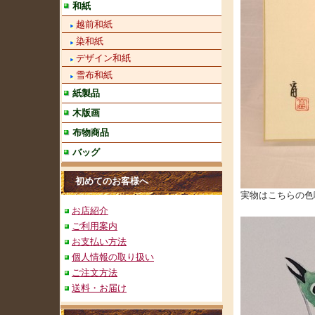
和紙
越前和紙
染和紙
デザイン和紙
雪布和紙
紙製品
木版画
布物商品
バッグ
初めてのお客様へ
実物はこちらの色
お店紹介
ご利用案内
お支払い方法
個人情報の取り扱い
ご注文方法
送料・お届け