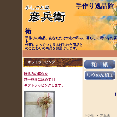
手作り逸品館
手作りの逸品、あなただけの心の和み、暮らしに潤いをお届
ト 職（し
仕事によってつく
のこだわりの商品をお届けします。
ギフトラッピング
贈る方の真心を
精一杯形に込めて!!
ギフトラッピングします。
（
ご注
HOME
>
木版画