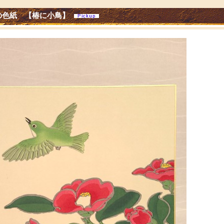
の色紙 【椿に小鳥】