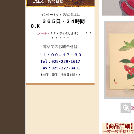
ご注文・お問合せ
インターネットでのご注文は
３６５日・２４時間
O.K
＊＊
(
メール・
ＦＡＸでも承ります)
＊＊＊＊＊
電話でのお問合せは
１１：００～１７：３０
Tel：025-229-1617
Fax：025-227-3401
(
土曜・日曜・祝祭日を除く)
【商品詳細
一枚一枚手摺り