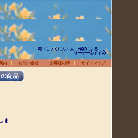
衛
家による、手
オーナーおすすめ
案内
｜
お問い合せ
｜
お客様の声
｜
サイトマップ
しま