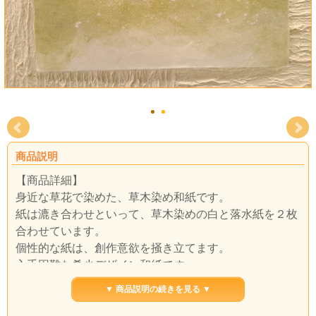
商品説明
【商品詳細】
身近な草花で染めた、草木染め和紙です。
紙は漉き合わせといって、草木染めの白と落水紙を２枚
合わせています。
個性的な紙は、創作意欲を掻き立てます。
入手困難な希少デザイン和紙です。
▼ 商品説明の続きを見る ▼
※モニターによっては、若干色が異なって見えることが
ございます。ご了承ください。