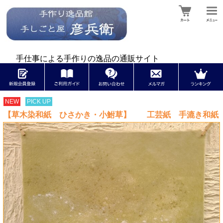
手仕事による手作りの逸品の通販サイト
NEW
PICK UP
【草木染和紙 ひさかき・小鮒草】 工芸紙 手漉き和紙