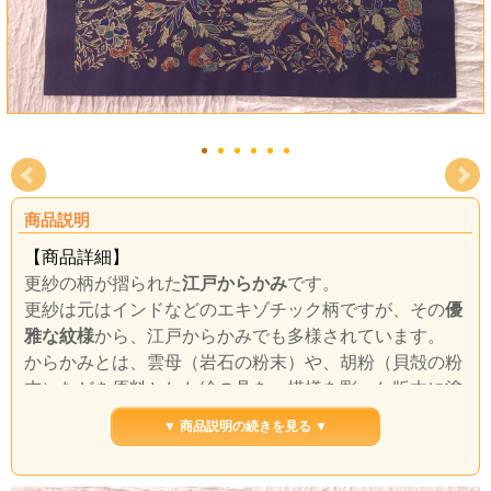
商品説明
【商品詳細】
更紗の柄が摺られた
江戸からかみ
です。
更紗は元はインドなどのエキゾチック柄ですが、その
優
雅な紋様
から、江戸からかみでも多様されています。
からかみとは、雲母（岩石の粉末）や、胡粉（貝殻の粉
末）などを原料とした絵の具を、模様を彫った版木に塗
り、
その上に和紙置いて模様を写取ったものです。
▼ 商品説明の続きを見る ▼
各色ごとに版木を変えて摺るので、
大変な手間
と
熟練さ
れた技
が必要になります。