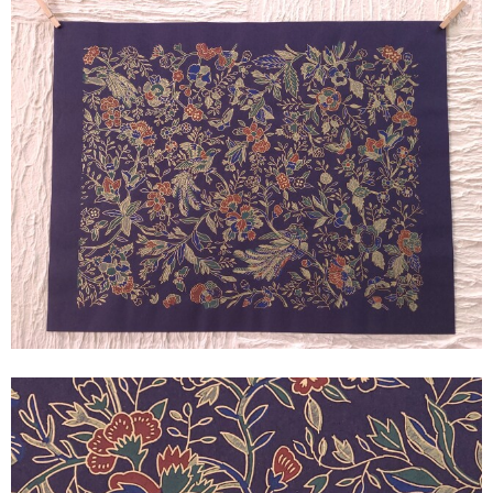
額に入れて飾り、その文様の美しさ、職人の巧みな技を
楽しんでみてはいかがですか？
紺・灰・白の三色からお選びください。
【サイズ】
42.2cm×54.2cm
提供：東京松屋
『和紙処 東堀の紙屋』でも多数販売中！
ぜひこちらもご覧ください。