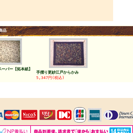
商品
ペーパー【拓本紙】
手摺り更紗江戸からかみ
5,347円(税込)