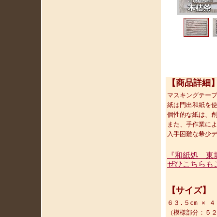
【商品詳細
マスキングテー
紙は門出和紙を
個性的な紙は、
また、手作業に
入手困難な希少
『和紙処 東
ぜひこちらも
【サイズ】
６３.５cm × 
（模様部分：５２