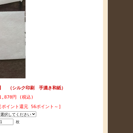
２】 （シルク印刷 手漉き和紙）
1,870円 (税込)
[ポイント還元 56ポイント～]
枚