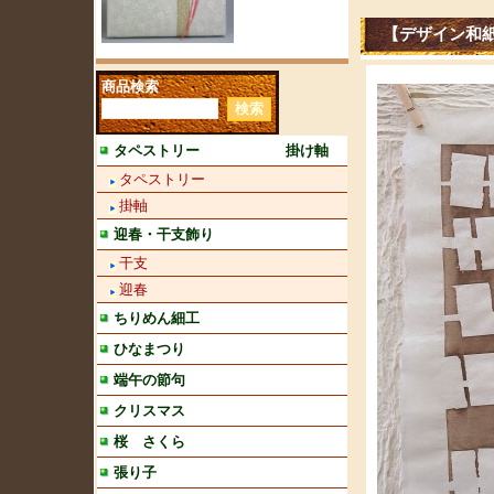
【デザイン和
商品検索
タペストリー 掛け軸
タペストリー
掛軸
迎春・干支飾り
干支
迎春
ちりめん細工
ひなまつり
端午の節句
クリスマス
桜 さくら
張り子