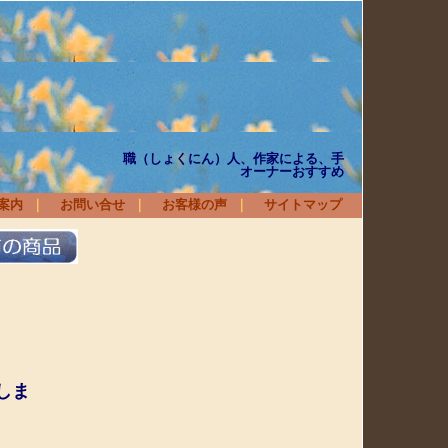
衛
家による、手
オーナーおすすめ
案内
｜
お問い合せ
｜
お客様の声
｜
サイトマップ
しま