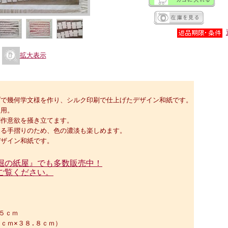
拡大表示
】
プで幾何学文様を作り、シルク印刷で仕上げたデザイン和紙です。
使用。
創作意欲を掻き立てます。
よる手摺りのため、色の濃淡も楽しめます。
デザイン和紙です。
堀の紙屋』でも多数販売中！
ご覧ください。
４５ｃｍ
ｃｍ×３８.８ｃｍ）