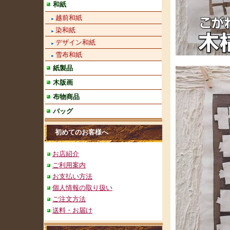
和紙
越前和紙
染和紙
デザイン和紙
雪布和紙
紙製品
木版画
布物商品
バッグ
初めてのお客様へ
お店紹介
ご利用案内
お支払い方法
個人情報の取り扱い
ご注文方法
送料・お届け