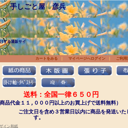
 手しごと屋 彦兵
けする通販サイ
ょくにん）人、作
りあげられた商品と 
カートをみる
｜
マイページへログイン
｜
ご利用
送料：全国一律６５０円
商品代金１１,０００円以上のお買上げで送料無料）
文日を含め３営業日以内に商品を発送いた
す。
ザイン和紙