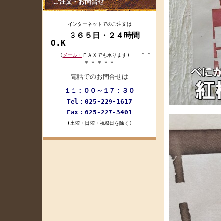
ご注文・お問合せ
インターネットでのご注文は
３６５日・２４時間
O.K
＊＊
(
メール・
ＦＡＸでも承ります)
＊＊＊＊＊
電話でのお問合せは
１１：００～１７：３０
Tel：025-229-1617
Fax：025-227-3401
(
土曜・日曜・祝祭日を除く)