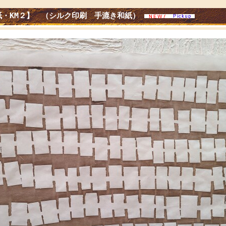
紙・KM２】 （シルク印刷 手漉き和紙）