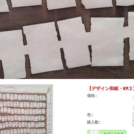
【デザイン和紙・KM
価格:
色:
購入数: