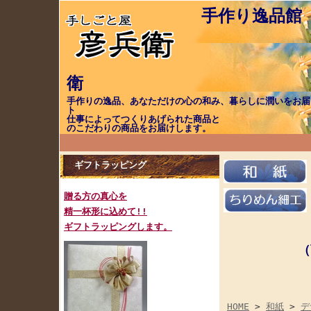
手作り逸品館
手作りの逸品、あなただけの心の和み、暮らしに潤いをお届
ト 職（し
仕事によってつく
のこだわりの商品をお届けします。
ギフトラッピング
贈る方の真心を
精一杯形に込めて!!
ギフトラッピングします。
（
ご注
HOME
>
和紙
>
デ