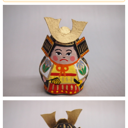
ます。
素朴で温かみのある和紙の武者人形。
見ているととても明るく元気になりますよ！
※商品画像は、できるだけ実商品に近い色にしておりま
すが、
ご覧になるモニタ環境により、実際の色と異なる
場合がございます。
予めご了承ください。
【サイズ】
武者人形 幅：５.８cm × 高さ：８cm × 奥行き：
５cm
飾り台：８cm×１０cm×１.３cm
赤い敷き紙 ６cm×８cm
※飾った時の全体の高さは１３.８cmです