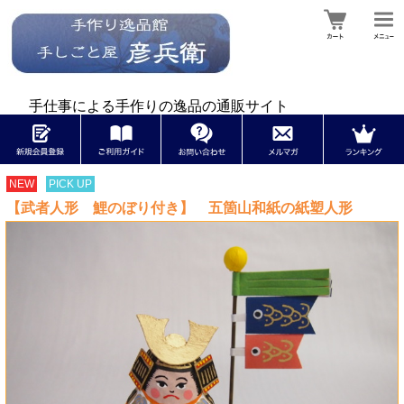
手仕事による手作りの逸品の通販サイト
NEW
PICK UP
【武者人形 鯉のぼり付き】 五箇山和紙の紙塑人形