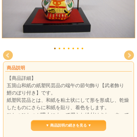
商品説明
【商品詳細】
五箇山和紙の紙塑民芸品の端午の節句飾り【武者飾り
鯉のぼり付き】です。
紙塑民芸品とは、和紙を粘土状にして形を形成し、乾燥
したものにさらに和紙を貼り、着色をします。
ひとつひとつが職人によって握られ絵付けされ、すべて
の工程を経て出来上がるまで、約一週間かかります。
▼ 商品説明の続きを見る ▼
和紙と糊のみで作られているために生まれる、ゴツゴツ
とした自然な形が、ひとつひとつ違った表情を作り出し